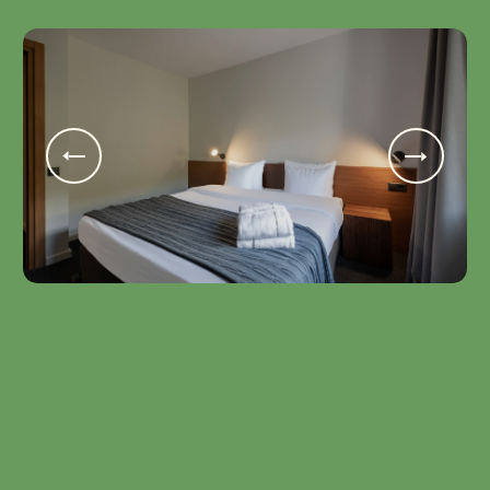
Sabinao Family
4 ზრდასრული • Twin და double • 32 m2 •
დამატებითი საწოლი
ოჯახითვის და მეგობრებისთვის შექმნილი
იდეალური სივრცე. ახალი თუშური თავგადასავლის
მზადებისას.
ორ ოთახში განთავსებულია ორი ერთადგილიანი
ლოგინი და გასაშლელი სავარძელი.