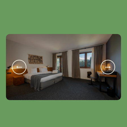
ერთი ღამის ღირებულება საუზმით 2 ადამიანზე -
532₾
ᲨᲔᲐᲛᲝᲬᲛᲔ
Sabinao Deluxe with Terrace
3 ზრდასრული • Twin ან Double • 27 m2 •
დამატებითი საწოლი