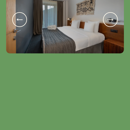
Sabinao Family with Terrace
4 ზრდასრული • Twin და double • 32 m2 •
დამატებითი საწოლი
თუშურ სტილში მოწყობილი სივრცე ოჯახური
განტვირთვისთვის.
ორ ოთახში განთავსებულია ორი ერთადგილიანი
ლოგინი და გასაშლელი სავარძელი.
ერთი ღამის ღირებულება საუზმით 2 ადამიანზე -
608₾
ᲨᲔᲐᲛᲝᲬᲛᲔ