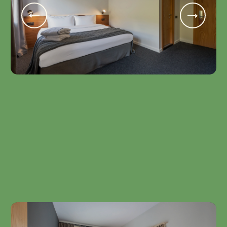
Sabinao
2 ზრდასრული • Standard Twin ან Double • 25 m2 •
დამატებითი საწოლი
მყუდრო სივრცე, სადაც თანამედროვე კომფორტი
თუშურ ისტორიას ერწყმის.
ერთი ღამის ღირებულება საუზმით 2 ადამიანზე -
430₾
ᲨᲔᲐᲛᲝᲬᲛᲔ