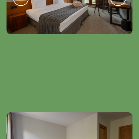
Sabinao with Terrace
2 ზრდასრული • Standard Twin ან Double • 25 m2 •
დამატებითი საწოლი
ტრადიციულ სტილში გაფორმებული ოთახი
ტერასით.
ერთი ღამის ღირებულება საუზმით 2 ადამიანზე -
469₾
ᲨᲔᲐᲛᲝᲬᲛᲔ