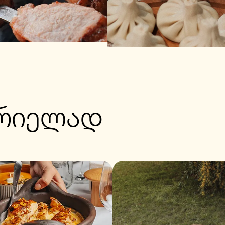
მრიელად