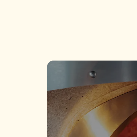
ᲛᲗᲐᲕᲐᲠᲘ
ᲩᲕᲔᲜ ᲨᲔᲡ