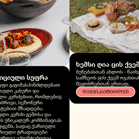
ხემსი ღია ცის ქვე
ბუნებასთან ახლოს - წაიხ
იციული სუფრა
სამზეოს ცის ქვეშ ოჯახთა
მეგობრებთან ერთად.
შეფი გაგიმასპინძლდებათ
იული კახური და
ᲓᲐᲒᲕᲘᲙᲐᲕᲨᲘᲠᲓᲘᲗ
ლი კერძებით, რომლებიც
ბრივი, სეზონური
ტებით მზადდება.
ლი კერძი გემოსა და
ს უნიკალურ კომბინაციას
დგენს, სადაც ქართული
რიული ტრადიციები
დროვე აქცენტებითაა