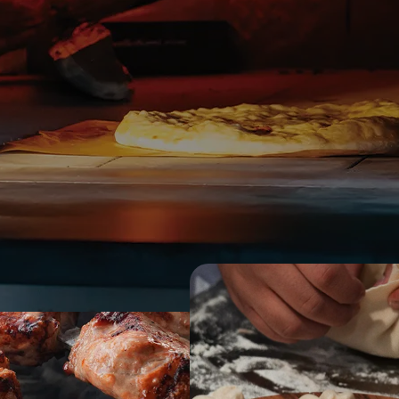
ეულო
ოს ტრადიციული გემოებით. ადგილობრივი, ნატურალური 
ბული სიყვარულით.
უმართმოყვარეობისა და კახური კულინარიული მემკვიდრე
ს გახდის.