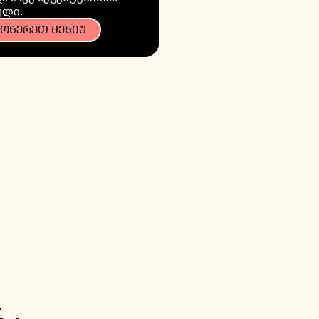
ული.
ᲝᲬᲔᲠᲔᲗ ᲛᲔᲜᲘᲣ