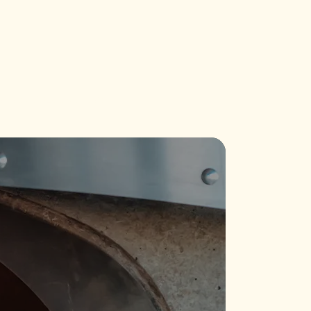
ᲑᲔᲑᲘ
ᲨᲔᲗᲐᲕᲐᲖᲔᲑᲔᲑᲘ