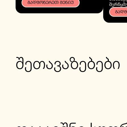
ᲒᲐᲓᲛᲝᲬᲔᲠᲔᲗ ᲛᲔᲜᲘᲣ
შერწყმ
ᲒᲐᲓᲛ
შეთავაზებები