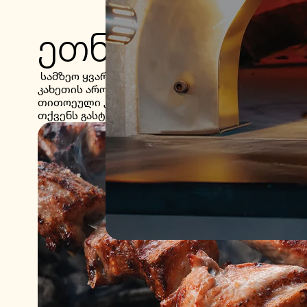
ეთნო სამზარ
სამზეო ყვარელი გთავაზობთ კახური სამზარეულ
კახეთის არომატებით და მზადდება განსაკუთრე
თითოეული კერძი არა მხოლოდ გემოს, არამედ სტ
თქვენს გასტრონომიულ გამოცდილებას დაუვიწყარ